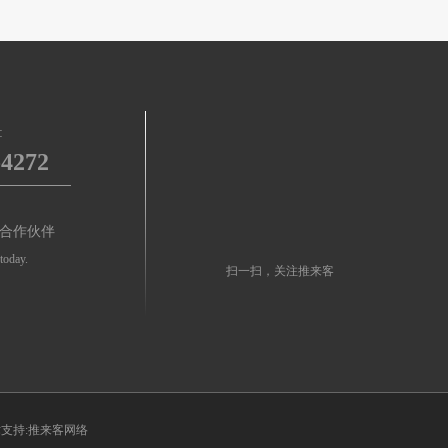
:
-4272
合作伙伴
today.
扫一扫，关注推来客
支持:推来客网络