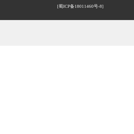
[蜀ICP备18011460号-8]